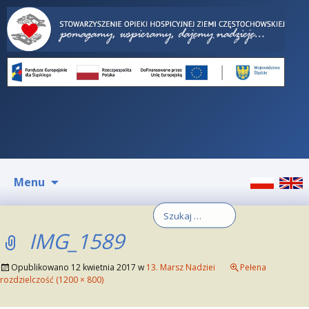
Przeskocz
Menu
do
treści
Szukaj:
IMG_1589
Opublikowano
12 kwietnia 2017
w
13. Marsz Nadziei
Pełena
rozdzielczość (1200 × 800)