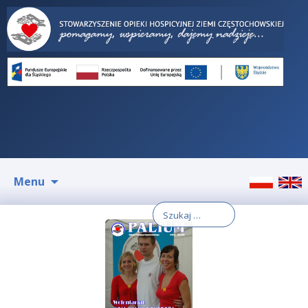
Przeskocz
Menu
do
treści
Szukaj: