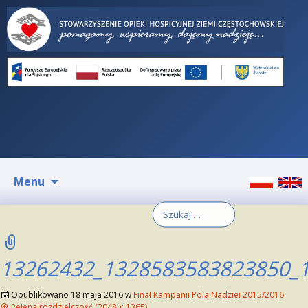
Przeskocz
Menu
do
treści
Szukaj:
13262432_1328583583823850_
Opublikowano
18 maja 2016
w
Finał Kampanii Pola Nadziei 2015/2016
Pełena rozdzielczość (2048 × 1365)